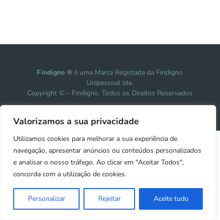
Findigno ®
é uma Marca Registada da Findigno
Unipessoal lda.
Copyright ©
– Findigno. Todos os Direitos Reservados
Design, development & marketing by
Vanguardly
Valorizamos a sua privacidade
Utilizamos cookies para melhorar a sua experiência de
navegação, apresentar anúncios ou conteúdos personalizados
e analisar o nosso tráfego. Ao clicar em "Aceitar Todos",
concorda com a utilização de cookies.
Personalizar
Rejeitar
Aceite tudo