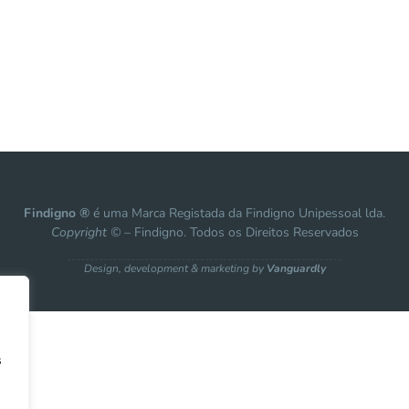
Findigno ®
é uma Marca Registada da Findigno Unipessoal lda.
Copyright ©
– Findigno. Todos os Direitos Reservados
Design, development & marketing by
Vanguardly
s