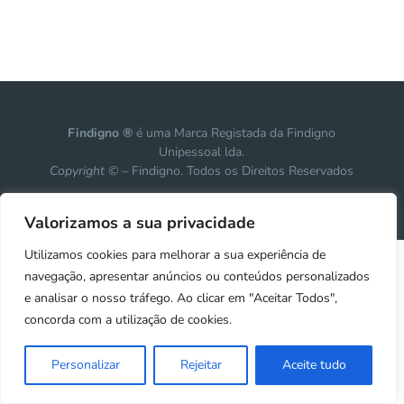
Findigno ®
é uma Marca Registada da Findigno
Unipessoal lda.
Copyright ©
– Findigno. Todos os Direitos Reservados
Design, development & marketing by
Vanguardly
Valorizamos a sua privacidade
Utilizamos cookies para melhorar a sua experiência de
navegação, apresentar anúncios ou conteúdos personalizados
e analisar o nosso tráfego. Ao clicar em "Aceitar Todos",
concorda com a utilização de cookies.
Personalizar
Rejeitar
Aceite tudo