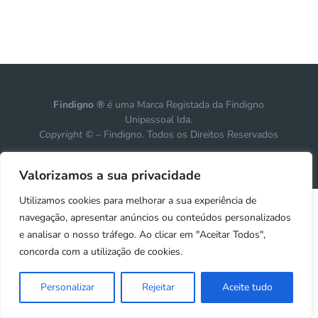
Findigno ®
é uma Marca Registada da Findigno
Unipessoal lda.
Copyright ©
– Findigno. Todos os Direitos Reservados
Design, development & marketing by
Vanguardly
Valorizamos a sua privacidade
Utilizamos cookies para melhorar a sua experiência de
navegação, apresentar anúncios ou conteúdos personalizados
e analisar o nosso tráfego. Ao clicar em "Aceitar Todos",
concorda com a utilização de cookies.
Personalizar
Rejeitar
Aceite tudo