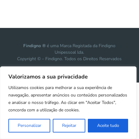
Findigno ®
é uma Marca Registada da Findigno
Unipessoal lda.
Copyright ©
– Findigno. Todos os Direitos Reservados
Design, development & marketing by
Vanguardly
Valorizamos a sua privacidade
Utilizamos cookies para melhorar a sua experiência de
navegação, apresentar anúncios ou conteúdos personalizados
e analisar o nosso tráfego. Ao clicar em "Aceitar Todos",
concorda com a utilização de cookies.
Personalizar
Rejeitar
Aceite tudo