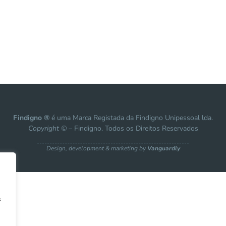
Findigno ®
é uma Marca Registada da Findigno Unipessoal lda.
Copyright ©
– Findigno. Todos os Direitos Reservados
Design, development & marketing by
Vanguardly
s