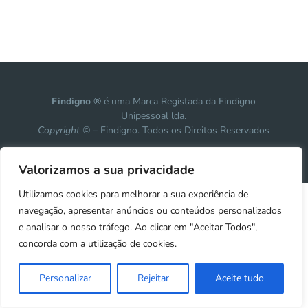
Findigno ®
é uma Marca Registada da Findigno
Unipessoal lda.
Copyright ©
– Findigno. Todos os Direitos Reservados
Design, development & marketing by
Vanguardly
Valorizamos a sua privacidade
Utilizamos cookies para melhorar a sua experiência de
navegação, apresentar anúncios ou conteúdos personalizados
e analisar o nosso tráfego. Ao clicar em "Aceitar Todos",
concorda com a utilização de cookies.
Personalizar
Rejeitar
Aceite tudo