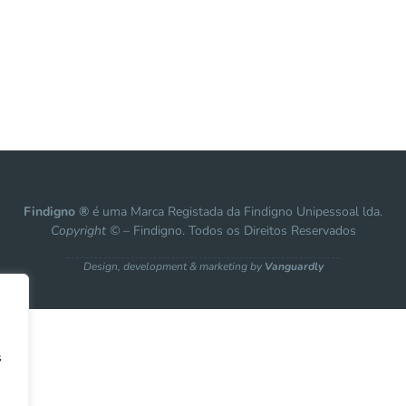
Findigno ®
é uma Marca Registada da Findigno Unipessoal lda.
Copyright ©
– Findigno. Todos os Direitos Reservados
Design, development & marketing by
Vanguardly
s