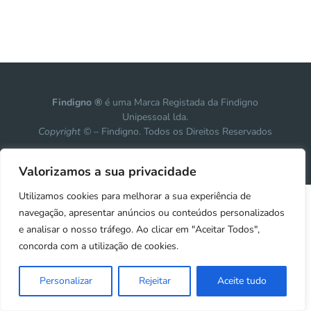
Findigno ®
é uma Marca Registada da Findigno
Unipessoal lda.
Copyright ©
– Findigno. Todos os Direitos Reservados
Design, development & marketing by
Vanguardly
Valorizamos a sua privacidade
Utilizamos cookies para melhorar a sua experiência de
navegação, apresentar anúncios ou conteúdos personalizados
e analisar o nosso tráfego. Ao clicar em "Aceitar Todos",
concorda com a utilização de cookies.
Personalizar
Rejeitar
Aceite tudo