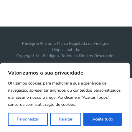
Findigno ®
é uma Marca Registada da Findigno
Unipessoal lda.
Copyright ©
– Findigno. Todos os Direitos Reservados
Design, development & marketing by
Vanguardly
Valorizamos a sua privacidade
Utilizamos cookies para melhorar a sua experiência de
navegação, apresentar anúncios ou conteúdos personalizados
e analisar o nosso tráfego. Ao clicar em "Aceitar Todos",
concorda com a utilização de cookies.
Personalizar
Rejeitar
Aceite tudo