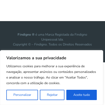
Findigno ®
é uma Marca Registada da Findigno
Unipessoal lda.
Copyright ©
– Findigno. Todos os Direitos Reservados
Design, development & marketing by
Vanguardly
Valorizamos a sua privacidade
Utilizamos cookies para melhorar a sua experiência de
navegação, apresentar anúncios ou conteúdos personalizados
e analisar o nosso tráfego. Ao clicar em "Aceitar Todos",
concorda com a utilização de cookies.
Personalizar
Rejeitar
Aceite tudo