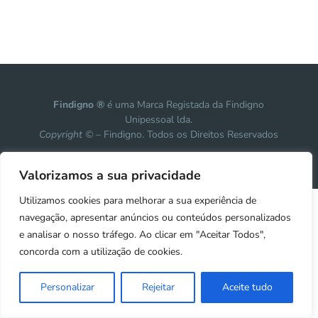
Findigno ®
é uma Marca Registada da Findigno
Unipessoal lda.
Copyright ©
– Findigno. Todos os Direitos Reservados
Design, development & marketing by
Vanguardly
Valorizamos a sua privacidade
Utilizamos cookies para melhorar a sua experiência de
navegação, apresentar anúncios ou conteúdos personalizados
e analisar o nosso tráfego. Ao clicar em "Aceitar Todos",
concorda com a utilização de cookies.
Personalizar
Rejeitar
Aceite tudo