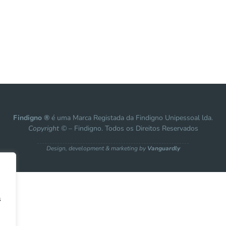
Findigno ®
é uma Marca Registada da Findigno Unipessoal lda.
Copyright ©
– Findigno. Todos os Direitos Reservados
Design, development & marketing by
Vanguardly
s