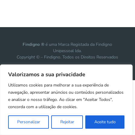
Findigno ®
é uma Marca Registada da Findigno
Unipessoal lda.
Copyright ©
– Findigno. Todos os Direitos Reservados
Design, development & marketing by
Vanguardly
Valorizamos a sua privacidade
Utilizamos cookies para melhorar a sua experiência de
navegação, apresentar anúncios ou conteúdos personalizados
e analisar o nosso tráfego. Ao clicar em "Aceitar Todos",
concorda com a utilização de cookies.
Personalizar
Rejeitar
Aceite tudo