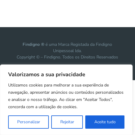
Findigno ®
é uma Marca Registada da Findigno
Unipessoal lda.
Copyright ©
– Findigno. Todos os Direitos Reservados
Design, development & marketing by
Vanguardly
Valorizamos a sua privacidade
Utilizamos cookies para melhorar a sua experiência de
navegação, apresentar anúncios ou conteúdos personalizados
e analisar o nosso tráfego. Ao clicar em "Aceitar Todos",
concorda com a utilização de cookies.
Personalizar
Rejeitar
Aceite tudo