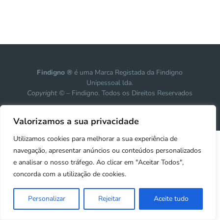
Findigno ®
é uma Marca Registada da Findigno
Unipessoal lda.
Copyright ©
– Findigno. Todos os Direitos Reservados
Design, development & marketing by
Vanguardly
Valorizamos a sua privacidade
Utilizamos cookies para melhorar a sua experiência de
navegação, apresentar anúncios ou conteúdos personalizados
e analisar o nosso tráfego. Ao clicar em "Aceitar Todos",
concorda com a utilização de cookies.
Personalizar
Rejeitar
Aceite tudo