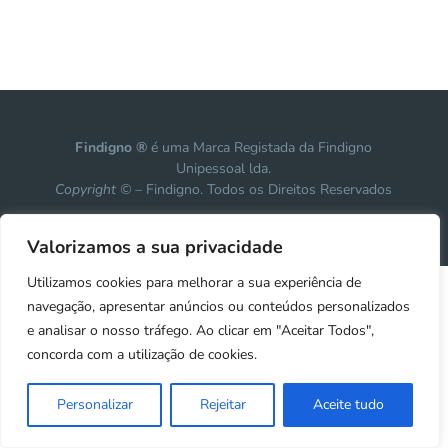
Findigno ®
é uma Marca Registada da Findigno
Unipessoal lda.
Copyright ©
– Findigno. Todos os Direitos Reservados
Design, development & marketing by
Vanguardly
Valorizamos a sua privacidade
Utilizamos cookies para melhorar a sua experiência de
navegação, apresentar anúncios ou conteúdos personalizados
e analisar o nosso tráfego. Ao clicar em "Aceitar Todos",
concorda com a utilização de cookies.
Personalizar
Rejeitar
Aceite tudo