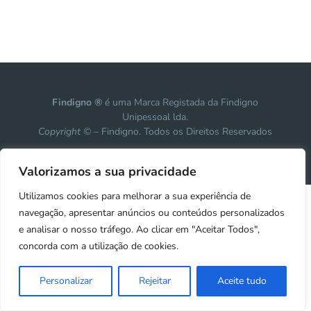
Findigno ®
é uma Marca Registada da Findigno
Unipessoal lda.
Copyright ©
– Findigno. Todos os Direitos Reservados
Design, development & marketing by
Vanguardly
Valorizamos a sua privacidade
Utilizamos cookies para melhorar a sua experiência de
navegação, apresentar anúncios ou conteúdos personalizados
e analisar o nosso tráfego. Ao clicar em "Aceitar Todos",
concorda com a utilização de cookies.
Personalizar
Rejeitar
Aceite tudo