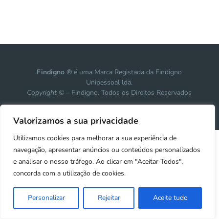
Findigno ®
é uma Marca Registada da Findigno
Unipessoal lda.
Copyright ©
– Findigno. Todos os Direitos Reservados
Design, development & marketing by
Vanguardly
Valorizamos a sua privacidade
Utilizamos cookies para melhorar a sua experiência de
navegação, apresentar anúncios ou conteúdos personalizados
e analisar o nosso tráfego. Ao clicar em "Aceitar Todos",
concorda com a utilização de cookies.
Personalizar
Rejeitar
Aceite tudo