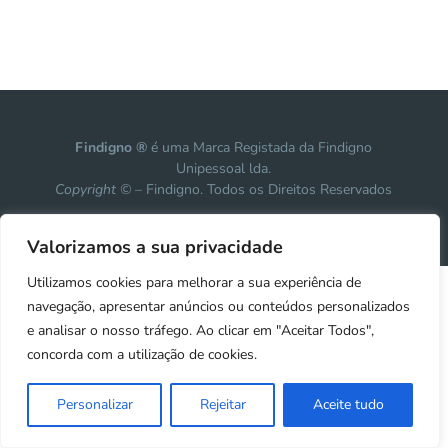
Findigno ®
é uma Marca Registada da Findigno
Unipessoal lda.
Copyright ©
– Findigno. Todos os Direitos Reservados
Design, development & marketing by
Vanguardly
Valorizamos a sua privacidade
Utilizamos cookies para melhorar a sua experiência de
navegação, apresentar anúncios ou conteúdos personalizados
e analisar o nosso tráfego. Ao clicar em "Aceitar Todos",
concorda com a utilização de cookies.
Personalizar
Rejeitar
Aceite tudo