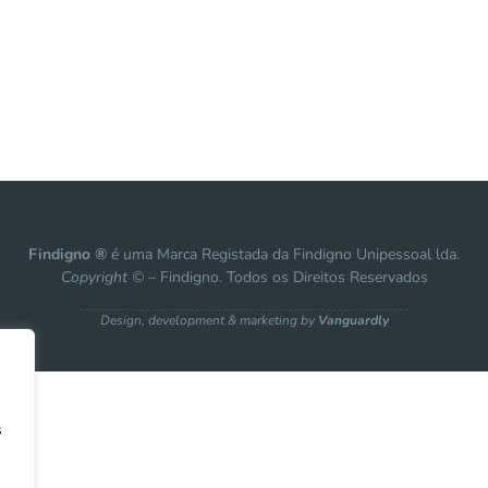
Findigno ®
é uma Marca Registada da Findigno Unipessoal lda.
Copyright ©
– Findigno. Todos os Direitos Reservados
Design, development & marketing by
Vanguardly
s