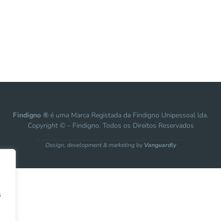
Findigno ®
é uma Marca Registada da Findigno Unipessoal lda.
Copyright ©
– Findigno. Todos os Direitos Reservados
Design, development & marketing by
Vanguardly
s