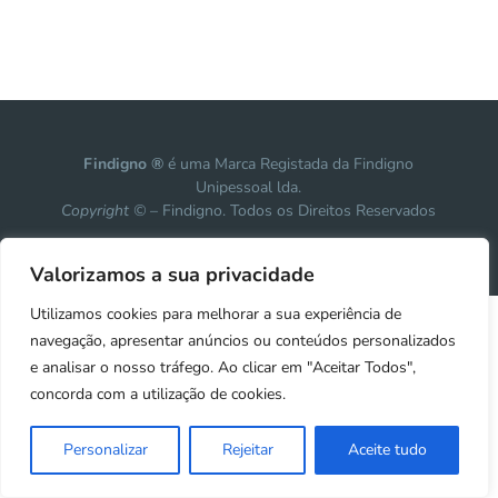
Findigno ®
é uma Marca Registada da Findigno
Unipessoal lda.
Copyright ©
– Findigno. Todos os Direitos Reservados
Design, development & marketing by
Vanguardly
Valorizamos a sua privacidade
Utilizamos cookies para melhorar a sua experiência de
navegação, apresentar anúncios ou conteúdos personalizados
e analisar o nosso tráfego. Ao clicar em "Aceitar Todos",
concorda com a utilização de cookies.
Personalizar
Rejeitar
Aceite tudo