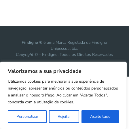
Findigno ®
é uma Marca Registada da Findigno
Unipessoal lda.
Copyright ©
– Findigno. Todos os Direitos Reservados
Design, development & marketing by
Vanguardly
Valorizamos a sua privacidade
Utilizamos cookies para melhorar a sua experiência de
navegação, apresentar anúncios ou conteúdos personalizados
e analisar o nosso tráfego. Ao clicar em "Aceitar Todos",
concorda com a utilização de cookies.
Personalizar
Rejeitar
Aceite tudo